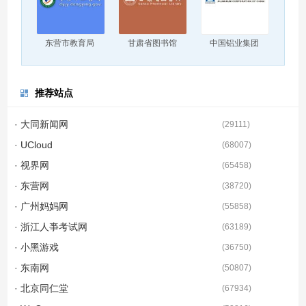
东营市教育局
甘肃省图书馆
中国铝业集团
推荐站点
· 大同新闻网
(
29111
)
· UCloud
(
68007
)
· 视界网
(
65458
)
· 东营网
(
38720
)
· 广州妈妈网
(
55858
)
· 浙江人亊考试网
(
63189
)
· 小黑游戏
(
36750
)
· 东南网
(
50807
)
· 北京同仁堂
(
67934
)