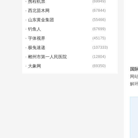
· 携程机票
(
69949
)
· 西北苗木网
(
67844
)
· 山东黄金集团
(
55466
)
· 钓鱼人
(
67699
)
· 字体视界
(
45175
)
· 极兔速递
(
107333
)
· 郴州市第一人民医院
(
12804
)
· 大象网
(
69350
)
国
网
解