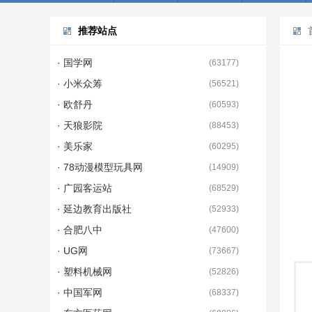
推荐站点
· 国学网
(
63177
)
· 小米众筹
(
56521
)
· 欧舒丹
(
60593
)
· 天狼影院
(
88453
)
· 美乐家
(
60295
)
· 78动漫模型玩具网
(
14909
)
· 广园客运站
(
68529
)
· 延边教育出版社
(
52933
)
· 合肥八中
(
47600
)
· UG网
(
73667
)
· 塑料机械网
(
52826
)
· 中国军网
(
68337
)