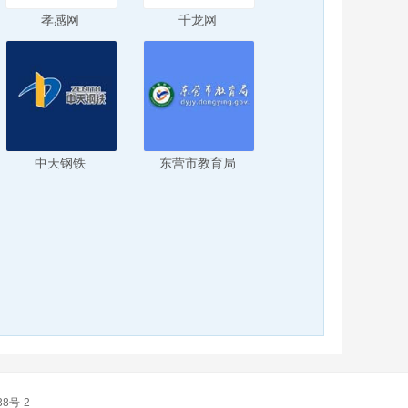
孝感网
千龙网
中天钢铁
东营市教育局
38号-2