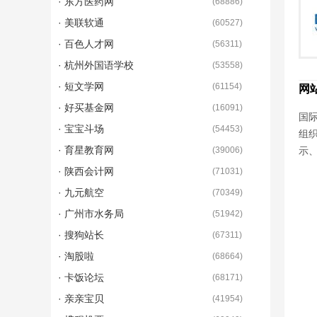
· 东方医药网
(
68886
)
· 美联软通
(
60527
)
· 百色人才网
(
56311
)
· 杭州外国语学校
(
53558
)
· 短文学网
(
61154
)
网
· 好买基金网
(
16091
)
国际
· 宝宝斗场
(
54453
)
组
· 育星教育网
(
39006
)
示
· 陕西会计网
(
71031
)
· 九元航空
(
70349
)
· 广州市水务局
(
51942
)
· 搜狗站长
(
67311
)
· 淘股啦
(
68664
)
· 卡饭论坛
(
68171
)
· 亲亲宝贝
(
41954
)