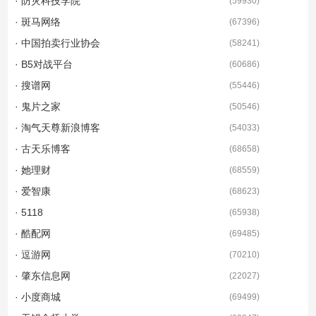
· 防灾科技学院
(
59930
)
· 斑马网络
(
67396
)
· 中国拍卖行业协会
(
58241
)
· B5对战平台
(
60686
)
· 搜谱网
(
55446
)
· 鬼片之家
(
50546
)
· 淘气天尊新浪博客
(
54033
)
· 古天乐博客
(
68658
)
· 她理财
(
68559
)
· 爱智康
(
68623
)
· 5118
(
65938
)
· 酷配网
(
69485
)
· 逗游网
(
70210
)
· 肇东信息网
(
22027
)
· 小度商城
(
69499
)