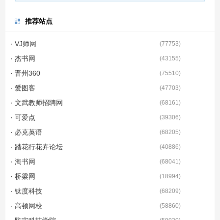
推荐站点
· VJ师网
(
77753
)
· 杰书网
(
43155
)
· 晋州360
(
75510
)
· 爱图客
(
47703
)
· 文武教师招聘网
(
68161
)
· 可爱点
(
39306
)
· 必克英语
(
68205
)
· 踏花行花卉论坛
(
40886
)
· 淘书网
(
68041
)
· 桥梁网
(
18994
)
· 钛度科技
(
68209
)
· 高顿网校
(
58860
)