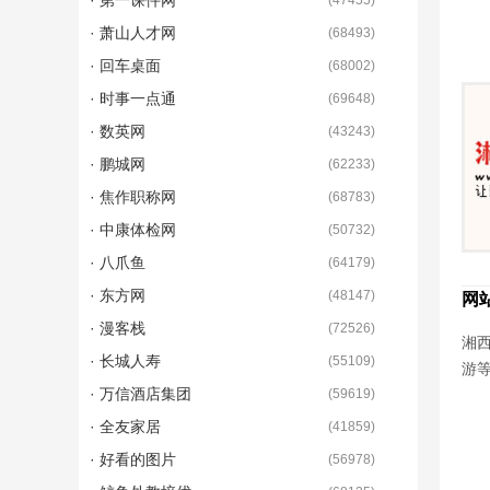
· 第一课件网
(
47455
)
· 萧山人才网
(
68493
)
· 回车桌面
(
68002
)
· 时事一点通
(
69648
)
· 数英网
(
43243
)
· 鹏城网
(
62233
)
· 焦作职称网
(
68783
)
· 中康体检网
(
50732
)
· 八爪鱼
(
64179
)
· 东方网
(
48147
)
网
· 漫客栈
(
72526
)
湘西
· 长城人寿
(
55109
)
游
· 万信酒店集团
(
59619
)
· 全友家居
(
41859
)
· 好看的图片
(
56978
)