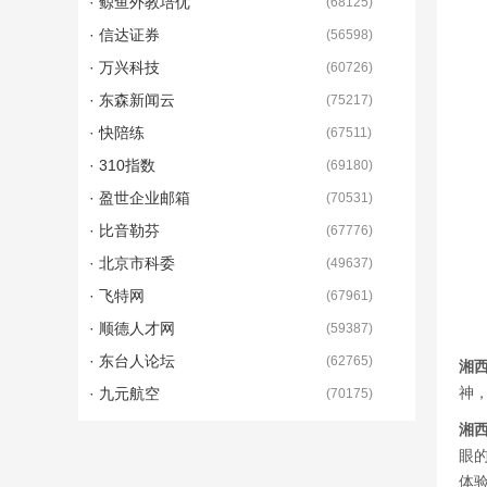
· 鲸鱼外教培优
(
68125
)
· 信达证券
(
56598
)
· 万兴科技
(
60726
)
· 东森新闻云
(
75217
)
· 快陪练
(
67511
)
· 310指数
(
69180
)
· 盈世企业邮箱
(
70531
)
· 比音勒芬
(
67776
)
· 北京市科委
(
49637
)
· 飞特网
(
67961
)
· 顺德人才网
(
59387
)
· 东台人论坛
(
62765
)
湘
神
· 九元航空
(
70175
)
湘
眼
体