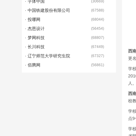
· 字体中国
(
30669
)
· 中国铁建股份有限公司
(
67588
)
· 投哪网
(
68044
)
· 杰恩设计
(
56454
)
· 梦网科技
(
68807
)
· 长川科技
(
67449
)
西
· 辽宁师范大学研究生院
(
67327
)
更
· 佰腾网
(
56861
)
学校
20
人
西
校
学
点
学