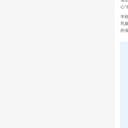
省部
心”
学校
乳
的