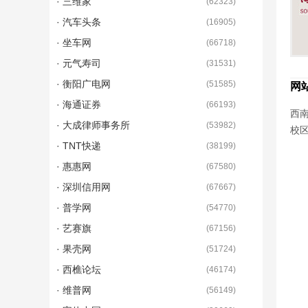
· 三维家
(
62323
)
· 汽车头条
(
16905
)
· 坐车网
(
66718
)
· 元气寿司
(
31531
)
· 衡阳广电网
(
51585
)
网
· 海通证券
(
66193
)
西南
· 大成律师事务所
(
53982
)
校区
· TNT快递
(
38199
)
· 惠惠网
(
67580
)
· 深圳信用网
(
67667
)
· 普学网
(
54770
)
· 艺赛旗
(
67156
)
· 果壳网
(
51724
)
· 西樵论坛
(
46174
)
· 维普网
(
56149
)