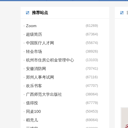
推荐站点
· Zoom
(
61269
)
· 超级简历
(
67364
)
· 中国医疗人才网
(
55674
)
· 转会市场
(
38926
)
· 杭州市住房公积金管理中心
(
13103
)
· 安徽消防网
(
70741
)
· 郑州人事考试网
(
67116
)
· 欢乐书客
(
47707
)
· 广西师范大学出版社
(
38064
)
· 值得投
(
67779
)
· 同桌100
(
50453
)
· 稻壳儿
(
69064
)