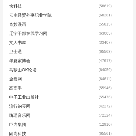
· 快科技
(
58619
)
· 云南经贸外事职业学院
(
68281
)
· 奇妙漫画
(
55815
)
· 辽宁干部在线学习网
(
63005
)
· 文人书屋
(
33407
)
· 卫士通
(
65563
)
· 华夏家博会
(
47617
)
· 马鞍山OK论坛
(
64059
)
· 金盘网
(
64811
)
· 高高手
(
55946
)
· 电子工业出版社
(
55476
)
· 流行钢琴网
(
42272
)
· 嗨瑶音乐网
(
72124
)
· 巨力集团
(
12910
)
· 固高科技
(
65561
)