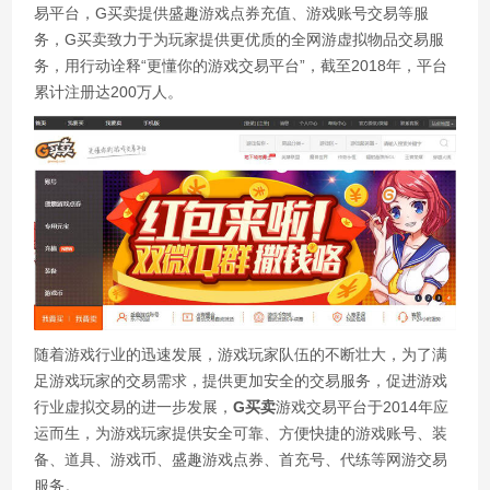
易平台，G买卖提供盛趣游戏点券充值、游戏账号交易等服
务，G买卖致力于为玩家提供更优质的全网游虚拟物品交易服
务，用行动诠释“更懂你的游戏交易平台”，截至2018年，平台
累计注册达200万人。
随着游戏行业的迅速发展，游戏玩家队伍的不断壮大，为了满
足游戏玩家的交易需求，提供更加安全的交易服务，促进游戏
行业虚拟交易的进一步发展，
G买卖
游戏交易平台于2014年应
运而生，为游戏玩家提供安全可靠、方便快捷的游戏账号、装
备、道具、游戏币、盛趣游戏点券、首充号、代练等网游交易
服务。