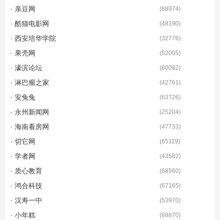
· 亲豆网
(
88974
)
· 酷猫电影网
(
48190
)
· 西安培华学院
(
32776
)
· 果壳网
(
52005
)
· 濠滨论坛
(
60082
)
· 淋巴瘤之家
(
42761
)
· 安兔兔
(
63726
)
· 永州新闻网
(
25204
)
· 海南看房网
(
47733
)
· 切它网
(
65119
)
· 学者网
(
43582
)
· 质心教育
(
68560
)
· 鸿合科技
(
67165
)
· 汉寿一中
(
53970
)
· 小年糕
(
68870
)