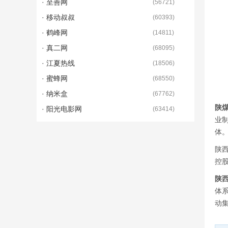
· 至善网
(
56721
)
· 移动叔叔
(
60393
)
· 鹤峰网
(
14811
)
· 真二网
(
68095
)
· 江夏热线
(
18506
)
· 蜜蜂网
(
68550
)
· 纳米盒
(
67762
)
陕
· 阳光电影网
(
63414
)
业
体
陕西
控股
陕
体
动