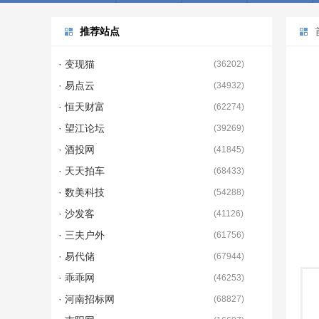
推荐站点
· 变现猫
(
36202
)
· 易点云
(
34932
)
· 恒天财富
(
62274
)
· 望江论坛
(
39269
)
· 酒投网
(
41845
)
· 天天拍车
(
68433
)
· 数美科技
(
54288
)
· 沙发客
(
41126
)
· 三夫户外
(
61756
)
· 易代储
(
67944
)
· 乖乖网
(
46253
)
· 河南招标网
(
68827
)