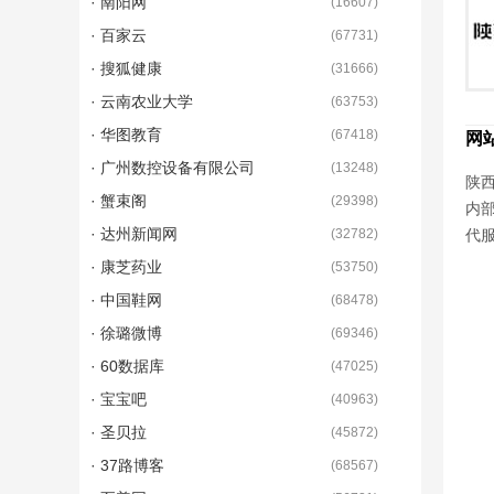
· 南阳网
(
16607
)
· 百家云
(
67731
)
· 搜狐健康
(
31666
)
· 云南农业大学
(
63753
)
· 华图教育
(
67418
)
网
· 广州数控设备有限公司
(
13248
)
陕西
· 蟹束阁
(
29398
)
内
· 达州新闻网
(
32782
)
代
· 康芝药业
(
53750
)
· 中国鞋网
(
68478
)
· 徐璐微博
(
69346
)
· 60数据库
(
47025
)
· 宝宝吧
(
40963
)
· 圣贝拉
(
45872
)
· 37路博客
(
68567
)