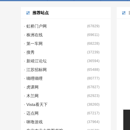
推荐站点
· 虹桥门户网
(
67829
)
· 株洲在线
(
69611
)
· 第一车网
(
68228
)
· 搜秀
(
37239
)
· 新靖江论坛
(
36594
)
· 江苏招标网
(
65488
)
· 嘀哩嘀哩
(
80777
)
· 虎课网
(
67827
)
· 木兰网
(
62923
)
· Vista看天下
(
38260
)
· 迈点网
(
67217
)
· 咪噜游戏
(
37964
)