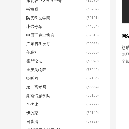
· 东北农业大学图书馆
(
12570
)
· 书海阁
(
46902
)
· 防灾科技学院
(
59191
)
· 小强停车
(
44384
)
· 中国证券业协会
(
67516
)
网
· 广东省科技厅
(
59922
)
怒喵
· 美联社
(
63635
)
绕
· 霍邱论坛
(
69049
)
个
· 重庆购物狂
(
73645
)
· 畅听网
(
67154
)
· 第一高考网
(
68334
)
· 湖南信息学院
(
65150
)
· 可优比
(
67792
)
· 伊的家
(
68140
)
· 日事清
(
67828
)