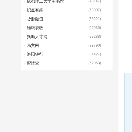
· 成都理工大学图书馆
(
43147
)
· 织点智能
(
68097
)
· 货源颜值
(
68221
)
· 雏鹰农牧
(
56935
)
· 抚顺人才网
(
29288
)
· 易贸网
(
29790
)
· 洛阳银行
(
54427
)
· 蜜蜂查
(
52953
)