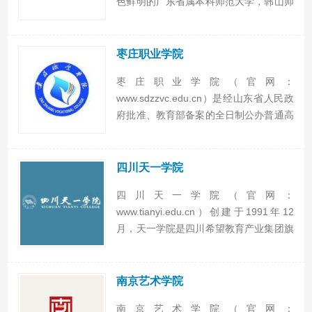
色鲜明的广东省属本科师范大学，韩山师
范学院位于广东省潮州市，校园占地面积
97.6万平方米，建筑面积46.8万平方米，
多功能信息化图书馆面积近3万平方米，
枣庄职业学院
纸质藏书185.6...
枣庄职业学院（官网：
www.sdzzvc.edu.cn）是经山东省人民政
府批准、教育部备案的全日制公办普通高
等学校，枣庄技师学院是经山东省人民政
府批准，以培养预备技师、高级技工为主
的技术院校，枣庄职业学院与枣庄技师学
四川天一学院
院两位一体，由枣庄市人民...
四川天一学院（官网：
www.tianyi.edu.cn）创建于1991年12
月，天一学院是四川希望教育产业集团旗
下的一所综合类普通民办高等专科学校。
民办四川天一学院一期工程在德阳绵竹市
二环路东88号建成并投入使用。学院占地
南京艺术学院
1200余亩，校舍...
南京艺术学院（官网：