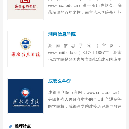
www.nua.edu.cn）是一所历史悠久、底
蕴深厚的百年老校，南京艺术学院是江苏
省唯一的综合性艺术院校，是文旅部和江
苏省政府共建高校。南京艺术学院座落于
历史与现代交相辉映的南京主城区内，是
湖南信息学院
我国独立建制创办最早并延续至...
湖南信息学院（官网：
www.hniit.edu.cn）创办于1997年，湖南
信息学院是经国家教育部批准建立的应用
型本科大学，地址位于长沙经济技术开发
区毛塘工业园。湖南信息学院设有10个二
级学院，多个学科门类36个本、专科专
成都医学院
业，现有在校学生1...
成都医学院（官网：www.cmc.edu.cn）
是四川省人民政府举办的全日制普通高等
医学院校，成都医学院建校历史最早可追
溯到1947年豫皖苏军区开办的卫生干部
训练班。2004年8月，根据国务院、中央
推荐站点
军委决定，学校整体移交四川省人民政府