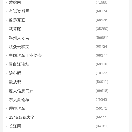
· 爱站网
(
71980
)
· 考试资料网
(
60174
)
· 致远互联
(
68936
)
· 慧算账
(
35280
)
· 温州人才网
(
56981
)
· 联众云软文
(
68724
)
· 中国汽车工业协会
(
68377
)
· 青白江论坛
(
69218
)
· 随心听
(
70123
)
· 最成都
(
56911
)
· 厦大信息门户
(
69618
)
· 东太湖论坛
(
75343
)
· 理想汽车
(
59571
)
· 2345影视大全
(
66555
)
· 长江网
(
34181
)