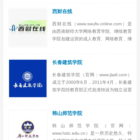
区，占地1540余亩，建筑面积40余万平
方米，其中源汇校区位于国家4A级沙澧
西财在线
河风景区...
西财在线（www.swufe-online.com）是
由西南财经大学网络教育学院、继续教育
学院创建运营的成人教育、网络教育、继
续教育、远程教育、西南财经大学自考、
西财培训终生学习基地，西财在线提供教
学计划查询、选课、约考、考试安排查
长春建筑学院
询、成绩...
长春建筑学院（官网：www.jladi.com）
成立于2000年6月，2011年4月，长春建
筑学院经教育部正式批准转设为独立设置
的民办普通本科高校。长春建筑学院是一
所以工为主，工、管、文、农、艺、医多
学科相互支撑、协调发展的高等学校，现
韩山师范学院
有全...
韩山师范学院（官网：
www.hstc.edu.cn）是一所历史悠久、特