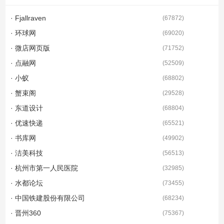
管理，...
· Fjallraven
(
67872
)
· 环球网
(
69020
)
· 微店网页版
(
71752
)
· 点融网
(
52509
)
· 小蚁
(
68802
)
· 蟹束阁
(
29528
)
· 东道设计
(
68804
)
· 优速快递
(
65521
)
· 书库网
(
49902
)
· 洁美科技
(
56513
)
· 杭州市第一人民医院
(
32985
)
· 水都论坛
(
73455
)
· 中国铁建股份有限公司
(
68234
)
· 晋州360
(
75367
)