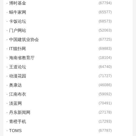
· 博时基金
(
67794
)
· 蜗牛家网
(
65577
)
· 卡饭论坛
(
68573
)
· 门户网站
(
52063
)
· 中国建筑业协会
(
67725
)
· IT猫扑网
(
69883
)
· 海南省教育厅
(
18104
)
· 王道论坛
(
64740
)
· 动漫花园
(
71727
)
· 奥康达
(
46086
)
· 江南布衣
(
59092
)
· 淡蓝网
(
70491
)
· 丹东新闻网
(
27178
)
· 青橙手机
(
17293
)
· TOMS
(
67787
)