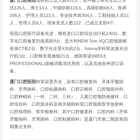
厦门口腔医院
现有职工总人数431人，其中硕士研究生以上学
历126人，博士14人，中级职称124人，高级职称68人。医师
205人，护理人员122人。专业技术岗304人，工勤技能人员11
人，管理人员8人。现有党员人数122，已成立支部4个。
医院口腔医疗设备先进，拥有进口口腔综合治疗机230台，数
字化口腔修复扫描系统9台、意大利NEW Tom VQ口腔颌面锥
形束CT机2台、数字化全景X光机2台、fotona牙科双波激光治
疗机3台、口腔根管显微镜21台、德国美诺(MEILE
PROFESSIONAL)器械消毒清洗系统，以及其他各种进口设
备。
厦门口腔医院
科室设置齐全，设有口腔修复科、牙体牙髓病
科、牙周病科、口腔粘膜病科、口腔正畸科、口腔颌面外科、
口腔种植科（一科、二科、三科）、儿童口腔预防保健科、口
腔综合科、口腔急诊科及相关辅助科室口腔颌面医学放射科、
口腔病理科、医学检验科。其中口腔修复科、口腔内科（牙体
牙髓病科、牙周病科、口腔粘膜病科）是厦门市第二期及第四
期重点专科。