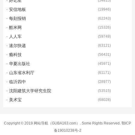
· 好记星
(
54815
)
· 安信地板
(
19946
)
· 每刻报销
(
62243
)
· 酷米网
(
15326
)
· 人人车
(
59749
)
· 速尔快递
(
63121
)
· 瘾科技
(
56431
)
· 华夏出版社
(
45971
)
· 山东省水利厅
(
61171
)
· 临沂四中
(
28977
)
· 沈阳建筑大学研究生院
(
53515
)
· 美术宝
(
68028
)
Copyright © 2019
网站导航
（GUBA163.com）. Some Rights Reserved.
鄂ICP
备19010238号-2