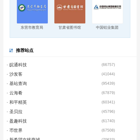
东营市教育局
甘肃省图书馆
中国铝业集团
推荐站点
· 皖通科技
(
66757
)
· 沙发客
(
41044
)
· 基站查询
(
95439
)
· 云海肴
(
67879
)
· 和平精英
(
60341
)
· 圣贝拉
(
45796
)
· 盈趣科技
(
61740
)
· 币世界
(
67508
)
· 新希望在线商城
(
70633
)