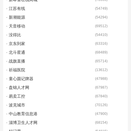
· 江苏有线
(
54749
)
· 新潮能源
(
54294
)
· 天音移动
(
69512
)
· 没得比
(
54410
)
· 京东到家
(
63316
)
· 北斗星通
(
68489
)
· 战旗直播
(
65714
)
· 祈福医院
(
13612
)
· 童心圆记牌器
(
47988
)
· 盘锦人才网
(
67987
)
· 易卖工控
(
67840
)
· 波克城市
(
70126
)
· 中山教育信息港
(
47900
)
· 淄博卫生人才网
(
68154
)