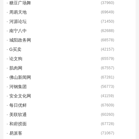
· 糖豆广场舞
(
37960
)
· 周易天地
(
69649
)
· 河源论坛
(
71450
)
· 南宁八中
(
62688
)
· 城阳政务网
(
68578
)
· G买卖
(
42157
)
· 论文狗
(
65579
)
· 肌肉网
(
67557
)
· 佛山新闻网
(
67281
)
· 河钢集团
(
56773
)
· 安全文化网
(
41159
)
· 每日优鲜
(
67609
)
· 美联软通
(
60260
)
· 和府捞面
(
67728
)
· 易派客
(
71067
)