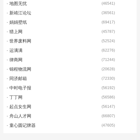
· 地图无忧
(
46541
)
· 新靖江论坛
(
36561
)
· 娟娟壁纸
(
69417
)
· 猎上网
(
45787
)
· 世界废料网
(
52524
)
· 运满满
(
62276
)
· 律商网
(
71244
)
· 锦程物流网
(
20628
)
· 同济邮箱
(
72330
)
· 中时电子报
(
56192
)
· 丁丁网
(
56586
)
· 起点女生网
(
56147
)
· 舟山人才网
(
66807
)
· 童心圆记牌器
(
47605
)