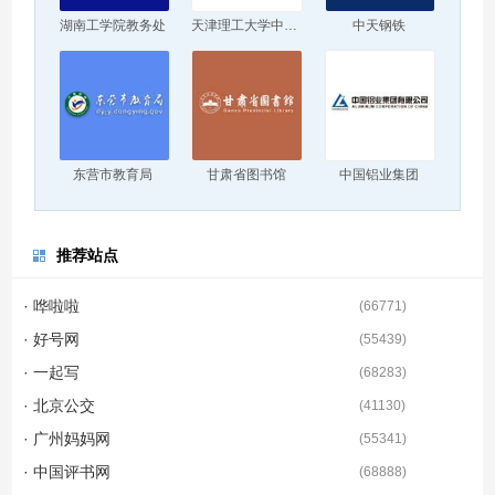
湖南工学院教务处
天津理工大学中环信息学院
中天钢铁
东营市教育局
甘肃省图书馆
中国铝业集团
推荐站点
· 哗啦啦
(
66771
)
· 好号网
(
55439
)
· 一起写
(
68283
)
· 北京公交
(
41130
)
· 广州妈妈网
(
55341
)
· 中国评书网
(
68888
)