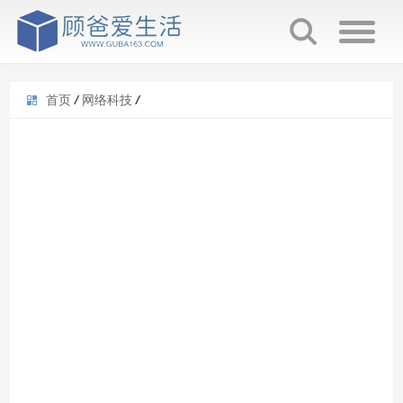
首页
/
网络科技
/