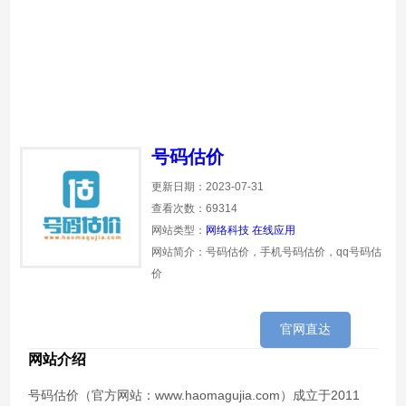
号码估价
更新日期：2023-07-31
查看次数：69314
网站类型：
网络科技
在线应用
网站简介：号码估价，手机号码估价，qq号码估
价
官网直达
网站介绍
号码估价（官方网站：www.haomagujia.com）成立于2011