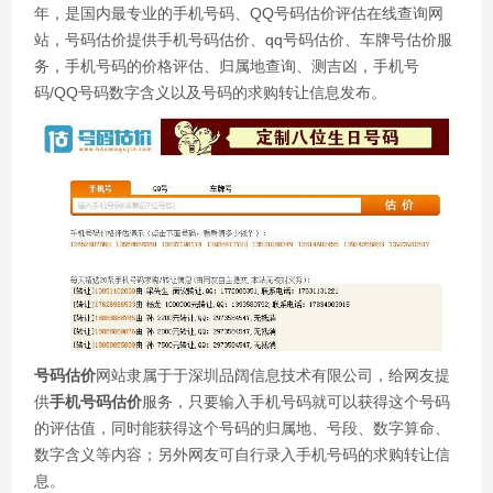
年，是国内最专业的手机号码、QQ号码估价评估在线查询网
站，号码估价提供手机号码估价、qq号码估价、车牌号估价服
务，手机号码的价格评估、归属地查询、测吉凶，手机号
码/QQ号码数字含义以及号码的求购转让信息发布。
号码估价
网站隶属于于深圳品阔信息技术有限公司，给网友提
供
手机号码估价
服务，只要输入手机号码就可以获得这个号码
的评估值，同时能获得这个号码的归属地、号段、数字算命、
数字含义等内容；另外网友可自行录入手机号码的求购转让信
息。