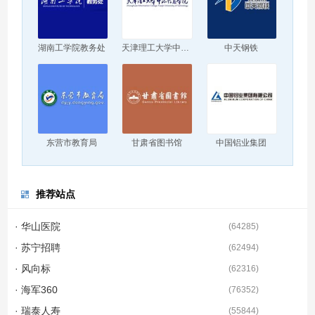
湖南工学院教务处
天津理工大学中环信息学院
中天钢铁
东营市教育局
甘肃省图书馆
中国铝业集团
推荐站点
· 华山医院
(
64285
)
· 苏宁招聘
(
62494
)
· 风向标
(
62316
)
· 海军360
(
76352
)
· 瑞泰人寿
(
55844
)