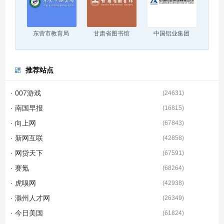
东营市教育局
甘肃省图书馆
中国铝业集团
推荐站点
· 007游戏
(
24631
)
· 南国早报
(
16815
)
· 向上网
(
67843
)
· 新网互联
(
42858
)
· 网贷天下
(
67591
)
· 赛氪
(
68264
)
· 虎嗅网
(
42938
)
· 滁州人才网
(
26349
)
· 今日美国
(
61824
)