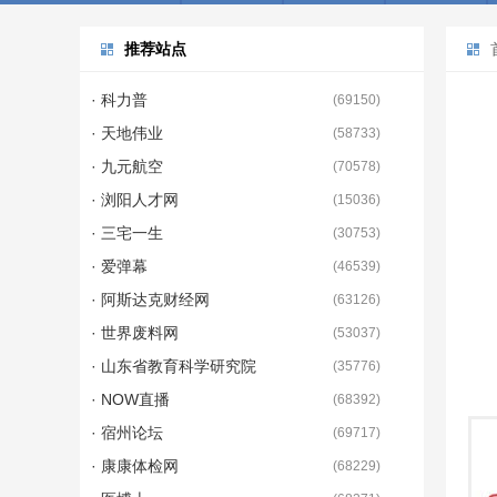
推荐站点
· 科力普
(
69150
)
· 天地伟业
(
58733
)
· 九元航空
(
70578
)
· 浏阳人才网
(
15036
)
· 三宅一生
(
30753
)
· 爱弹幕
(
46539
)
· 阿斯达克财经网
(
63126
)
· 世界废料网
(
53037
)
· 山东省教育科学研究院
(
35776
)
· NOW直播
(
68392
)
· 宿州论坛
(
69717
)
· 康康体检网
(
68229
)