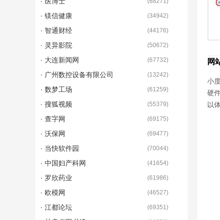
· 医博士
(
68271
)
· 镁信健康
(
34942
)
· 智通财经
(
44176
)
· 灵异影院
(
50672
)
· 大连新闻网
(
67732
)
网
· 广州数控设备有限公司
(
13242
)
小度
· 数梦工场
(
61259
)
硬
· 搜狐视频
(
55379
)
以
· 查字网
(
69175
)
· 沃保网
(
69477
)
· 当快软件园
(
70044
)
· 中国妇产科网
(
41654
)
· 罗欣药业
(
61986
)
· 欧模网
(
46527
)
· 江都论坛
(
69351
)