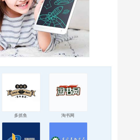
多抓鱼
淘书网