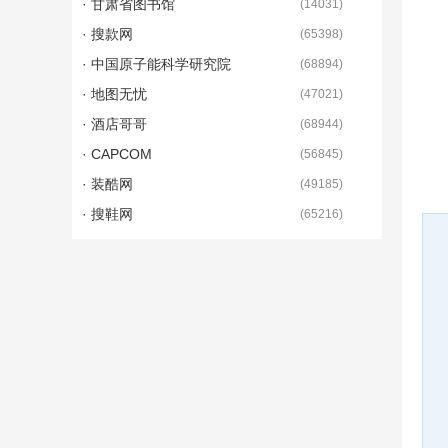
· 甘肃省图书馆
(
14031
)
· 搜款网
(
65398
)
· 中国原子能科学研究院
(
68894
)
· 地图无忧
(
47021
)
· 酒店哥哥
(
68944
)
· CAPCOM
(
56845
)
· 装酷网
(
49185
)
· 搜鞋网
(
65216
)