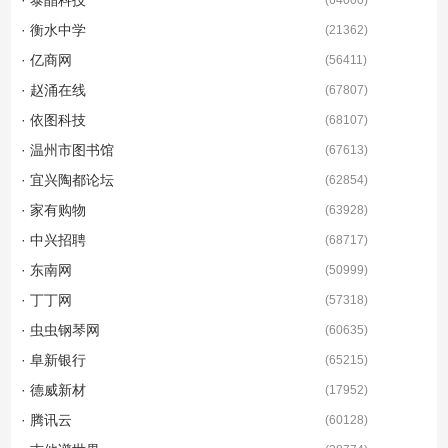
· 泰晶科技
(
64000
)
· 衡水中学
(
21362
)
· 亿商网
(
56411
)
· 赵涌在线
(
67807
)
· 依图科技
(
68107
)
· 温州市图书馆
(
67613
)
· 宜兴陶都论坛
(
62854
)
· 家有购物
(
63928
)
· 中兴招聘
(
68717
)
· 东南网
(
50999
)
· 丁丁网
(
57318
)
· 虫虫钢琴网
(
60635
)
· 阜新银行
(
65215
)
· 德威新材
(
17952
)
· 腾讯云
(
60128
)