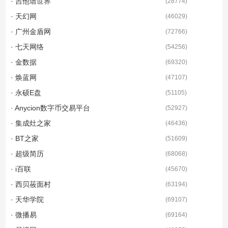
· 吉他谱世界
(
28774
)
· 天幻网
(
46029
)
· 广州金盾网
(
72766
)
· 七天网络
(
54256
)
· 金数据
(
69320
)
· 焕蓝网
(
47107
)
· 永硕E盘
(
51105
)
· Anycion数字币交易平台
(
52927
)
· 集成灶之家
(
46436
)
· BT之家
(
51609
)
· 超级简历
(
68068
)
· i百联
(
45670
)
· 西贝莜面村
(
63194
)
· 天华学院
(
69107
)
· 微播易
(
69164
)