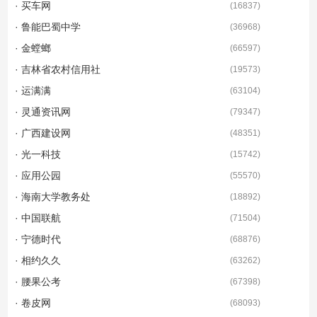
· 买车网
(
16837
)
· 鲁能巴蜀中学
(
36968
)
· 金螳螂
(
66597
)
· 吉林省农村信用社
(
19573
)
· 运满满
(
63104
)
· 灵通资讯网
(
79347
)
· 广西建设网
(
48351
)
· 光一科技
(
15742
)
· 应用公园
(
55570
)
· 海南大学教务处
(
18892
)
· 中国联航
(
71504
)
· 宁德时代
(
68876
)
· 相约久久
(
63262
)
· 腰果公考
(
67398
)
· 卷皮网
(
68093
)