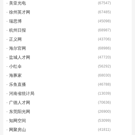
· 美亚光电
(
67547
)
· 徐州英才网
(
67485
)
· 瑞思博
(
45098
)
· 杭州日报
(
68987
)
· 正义网
(
43706
)
· 海尔官网
(
68986
)
· 盐城人才网
(
47720
)
· 小红伞
(
56292
)
· 海豚家
(
68030
)
· 乐鱼直播
(
46788
)
· 河南省统计局
(
13039
)
· 广德人才网
(
70636
)
· 东莞阳光网
(
26900
)
· 知网空间
(
53099
)
· 网聚房山
(
41811
)