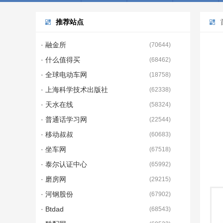
推荐站点
· 融金所
(
70644
)
· 什么值得买
(
68462
)
· 全球电动车网
(
18758
)
· 上海科学技术出版社
(
62338
)
· 天水在线
(
58324
)
· 普通话学习网
(
22544
)
· 移动叔叔
(
60683
)
· 坐车网
(
67518
)
· 泰尔认证中心
(
65992
)
· 磨房网
(
29215
)
· 河钢股份
(
67902
)
· Btdad
(
68543
)