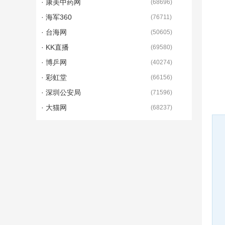
· 康美中药网
(
68696
)
· 海军360
(
76711
)
· 台海网
(
50605
)
· KK直播
(
69580
)
· 博乒网
(
40274
)
· 彩虹堂
(
66156
)
· 深圳公安局
(
71596
)
· 大猫网
(
68237
)