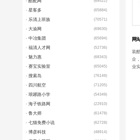
· 酷配网
(
69522
)
· 星客多
(
65884
)
· 乐清上班族
(
70571
)
· 大渝网
(
69630
)
· 中冶集团
(
65694
)
网
· 福清人才网
(
52736
)
装酷
· 魅力惠
(
68343
)
企
· 赛宝实验室
(
65045
)
业
· 搜索岛
(
76149
)
· 四川航空
(
71205
)
· 琅琊路小学
(
54349
)
· 海子铁路网
(
22910
)
· 鲁大师
(
61478
)
· 七猫免费小说
(
62728
)
· 博彦科技
(
48914
)