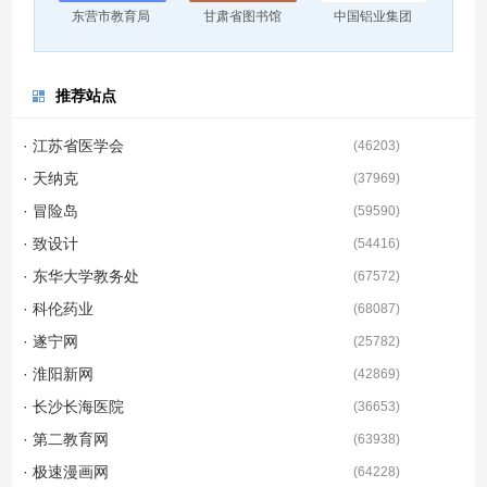
东营市教育局
甘肃省图书馆
中国铝业集团
推荐站点
· 江苏省医学会
(
46203
)
· 天纳克
(
37969
)
· 冒险岛
(
59590
)
· 致设计
(
54416
)
· 东华大学教务处
(
67572
)
· 科伦药业
(
68087
)
· 遂宁网
(
25782
)
· 淮阳新网
(
42869
)
· 长沙长海医院
(
36653
)
· 第二教育网
(
63938
)
· 极速漫画网
(
64228
)