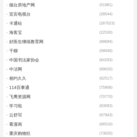
· 烟台房地产网
(
51981
)
· 宜宾电视台
(
28544
)
· 卡通站
(
267023
)
· 海客宝
(
22530
)
· 好医生继续教育网
(
68694
)
· 千聊
(
58040
)
· 中国书法家协会
(
64293
)
· 中洁网
(
69020
)
· 相约久久
(
62517
)
· 114百事通
(
75908
)
· 飞鹰资源网
(
70770
)
· 学习啦
(
63093
)
· 云舒写
(
67943
)
· 看漫画
(
66510
)
· 重庆购物狂
(
73635
)