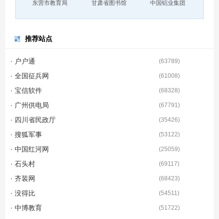
东营市教育局
甘肃省图书馆
中国铝业集团
推荐站点
· 户户通
(
63789
)
· 全国征兵网
(
61008
)
· 宝信软件
(
68328
)
· 广州供电局
(
67791
)
· 四川省民政厅
(
35426
)
· 搜狐军事
(
53122
)
· 中国红河网
(
25059
)
· 石头村
(
69117
)
· 齐装网
(
68423
)
· 没得比
(
54511
)
· 中博教育
(
51722
)