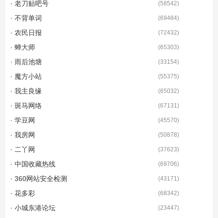
· 老刀贴吧号
(
58542
)
· 不背单词
(
69484
)
· 农民日报
(
72432
)
· 蝉大师
(
65303
)
· 雨后池塘
(
33154
)
· 魔方小站
(
55375
)
· 我主良缘
(
65032
)
· 斑马网络
(
67131
)
· 学豆网
(
45570
)
· 我房网
(
50878
)
· 二丫网
(
37623
)
· 中国收藏热线
(
69706
)
· 360网站安全检测
(
43171
)
· 花多彩
(
68342
)
· 小城东港论坛
(
23447
)