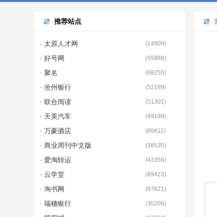
推荐站点
· 太原人才网
(
14909
)
· 好号网
(
55988
)
· 聚名
(
68255
)
· 沧州银行
(
52199
)
· 联合阅读
(
51301
)
· 天美汽车
(
49199
)
· 万豪酒店
(
69811
)
· 商业周刊中文版
(
38535
)
· 爱淘转运
(
43356
)
· 云学堂
(
69423
)
· 淘书网
(
67821
)
· 瑞穗银行
(
30206
)