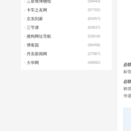
· 三星堆博物馆
(
56443
)
· 卡车之友网
(
57702
)
· 京东到家
(
63457
)
· 三节课
(
63637
)
· 搜狗网址导航
(
53619
)
· 博客园
(
56458
)
· 丹东新闻网
(
27067
)
· 大华网
(
40692
)
必
标
必
购
传