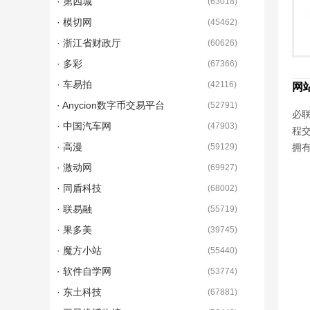
· 第四城
(
63018
)
· 模切网
(
45462
)
· 浙江省财政厅
(
60626
)
· 多彩
(
67366
)
· 车易拍
(
42116
)
网
· Anycion数字币交易平台
(
52791
)
必联
· 中国汽车网
(
47903
)
程
· 高漫
(
59129
)
拥有
· 激动网
(
69927
)
· 同盾科技
(
68002
)
· 联易融
(
55719
)
· 果多美
(
39745
)
· 魔方小站
(
55440
)
· 软件自学网
(
53774
)
· 东土科技
(
67881
)