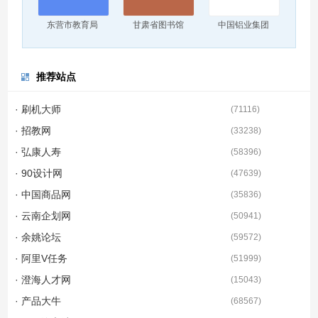
东营市教育局
甘肃省图书馆
中国铝业集团
推荐站点
· 刷机大师
(
71116
)
· 招教网
(
33238
)
· 弘康人寿
(
58396
)
· 90设计网
(
47639
)
· 中国商品网
(
35836
)
· 云南企划网
(
50941
)
· 余姚论坛
(
59572
)
· 阿里V任务
(
51999
)
· 澄海人才网
(
15043
)
· 产品大牛
(
68567
)