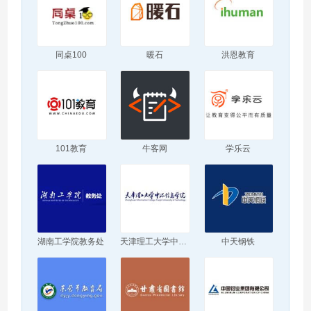
同桌100
暖石
洪恩教育
101教育
牛客网
学乐云
湖南工学院教务处
天津理工大学中环信息学院
中天钢铁