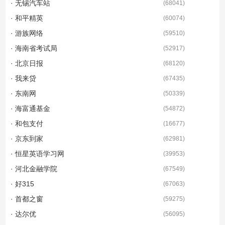
· 无锡汽车站
(
68041
)
· 和平精英
(
60074
)
· 游族网络
(
59510
)
· 海南省考试局
(
52917
)
· 北京日报
(
68120
)
· 我来贷
(
67435
)
· 东南网
(
50339
)
· 海富通基金
(
54872
)
· 和包支付
(
16677
)
· 京东到家
(
62981
)
· 恒星英语学习网
(
39953
)
· 河北金融学院
(
67549
)
· 好315
(
67063
)
· 首都之窗
(
59275
)
· 达尔优
(
56095
)