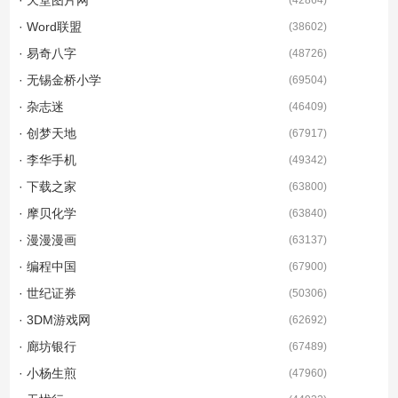
· Word联盟
(
38602
)
· 易奇八字
(
48726
)
· 无锡金桥小学
(
69504
)
· 杂志迷
(
46409
)
· 创梦天地
(
67917
)
· 李华手机
(
49342
)
· 下载之家
(
63800
)
· 摩贝化学
(
63840
)
· 漫漫漫画
(
63137
)
· 编程中国
(
67900
)
· 世纪证券
(
50306
)
· 3DM游戏网
(
62692
)
· 廊坊银行
(
67489
)
· 小杨生煎
(
47960
)