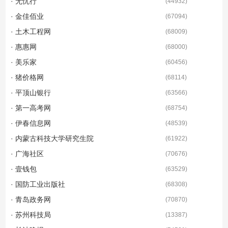
· 无忧行
(
44932
)
· 金佳佰业
(
67094
)
· 土木工程网
(
68009
)
· 惠惠网
(
68000
)
· 美乐家
(
60456
)
· 猪价格网
(
68114
)
· 平顶山银行
(
63566
)
· 第一高考网
(
68754
)
· 伊春信息网
(
48539
)
· 内蒙古科技大学研究生院
(
61922
)
· 广海社区
(
70676
)
· 壹钱包
(
63529
)
· 国防工业出版社
(
68308
)
· 青岛政务网
(
70870
)
· 苏州科技局
(
13387
)