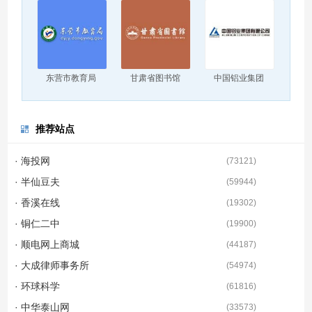
东营市教育局
甘肃省图书馆
中国铝业集团
推荐站点
· 海投网
(
73121
)
· 半仙豆夫
(
59944
)
· 香溪在线
(
19302
)
· 铜仁二中
(
19900
)
· 顺电网上商城
(
44187
)
· 大成律师事务所
(
54974
)
· 环球科学
(
61816
)
· 中华泰山网
(
33573
)