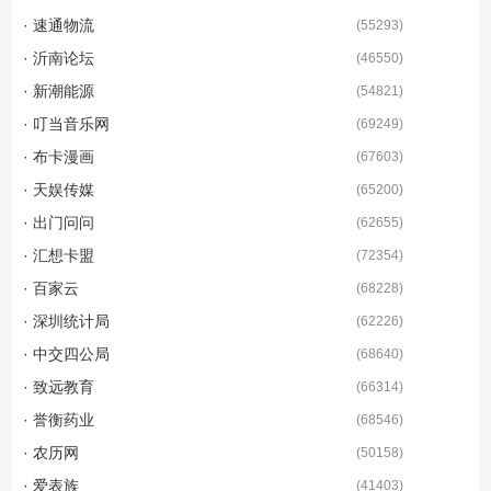
· 速通物流
(
55293
)
· 沂南论坛
(
46550
)
· 新潮能源
(
54821
)
· 叮当音乐网
(
69249
)
· 布卡漫画
(
67603
)
· 天娱传媒
(
65200
)
· 出门问问
(
62655
)
· 汇想卡盟
(
72354
)
· 百家云
(
68228
)
· 深圳统计局
(
62226
)
· 中交四公局
(
68640
)
· 致远教育
(
66314
)
· 誉衡药业
(
68546
)
· 农历网
(
50158
)
· 爱表族
(
41403
)