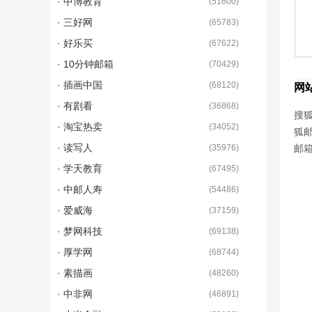
· 中博教育
(
51600
)
· 三好网
(
65783
)
· 好乐买
(
67622
)
· 10分钟邮箱
(
70429
)
· 插画中国
(
68120
)
网
· 有剧看
(
36868
)
搜狐
· 淘宝热卖
(
34052
)
狐
· 读写人
(
35976
)
邮
· 学天教育
(
67495
)
· 中邮人寿
(
54486
)
· 爱威海
(
37159
)
· 梦网科技
(
69138
)
· 厚学网
(
68744
)
· 素描画
(
48260
)
· 中非网
(
46891
)