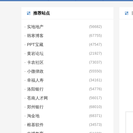
推荐站点
· 实地地产
(
56682
)
· 韩寒博客
(
67755
)
· PPT宝藏
(
47547
)
· 黄岩论坛
(
21927
)
· 卡农社区
(
73037
)
· 小微律政
(
55550
)
· 幸福人寿
(
34161
)
· 洛阳银行
(
54776
)
· 苍南人才网
(
56017
)
· 郑州银行
(
68010
)
· 淘金地
(
68371
)
· 榕基软件
(
34573
)