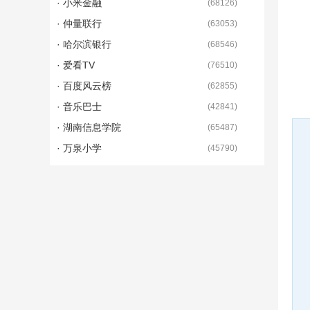
· 小米金融
(
68126
)
· 仲量联行
(
63053
)
· 哈尔滨银行
(
68546
)
· 爱看TV
(
76510
)
· 百度风云榜
(
62855
)
· 音乐巴士
(
42841
)
· 湖南信息学院
(
65487
)
· 万泉小学
(
45790
)