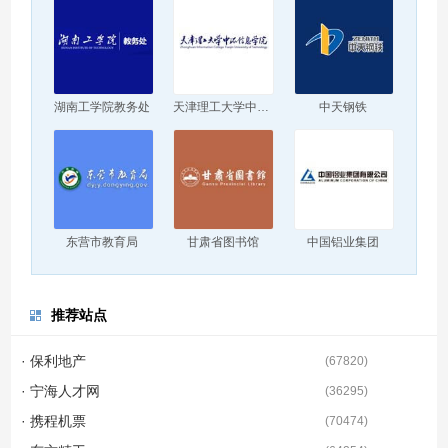
湖南工学院教务处
天津理工大学中环信息学院
中天钢铁
东营市教育局
甘肃省图书馆
中国铝业集团
推荐站点
· 保利地产
(
67820
)
· 宁海人才网
(
36295
)
· 携程机票
(
70474
)