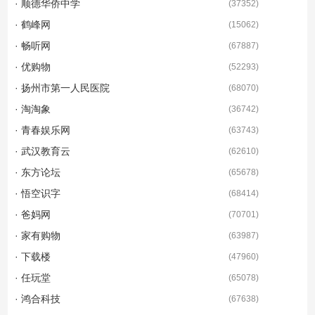
· 顺德华侨中学
(
37352
)
· 鹤峰网
(
15062
)
· 畅听网
(
67887
)
· 优购物
(
52293
)
· 扬州市第一人民医院
(
68070
)
· 淘淘象
(
36742
)
· 青春娱乐网
(
63743
)
· 武汉教育云
(
62610
)
· 东方论坛
(
65678
)
· 悟空识字
(
68414
)
· 爸妈网
(
70701
)
· 家有购物
(
63987
)
· 下载楼
(
47960
)
· 任玩堂
(
65078
)
· 鸿合科技
(
67638
)