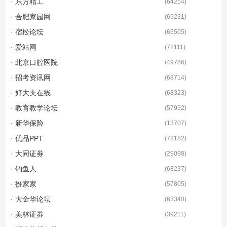
· 东方精工
(
64254
)
· 合肥家园网
(
69231
)
· 宿松论坛
(
65505
)
· 爱站网
(
72111
)
· 北京口腔医院
(
49786
)
· 招考资讯网
(
68714
)
· 好大夫在线
(
68323
)
· 教育教学论坛
(
57952
)
· 新华保险
(
13707
)
· 优品PPT
(
72182
)
· 大同证券
(
29098
)
· 钓鱼人
(
68237
)
· 扮家家
(
57805
)
· 大金华论坛
(
63340
)
· 美林证券
(
39211
)