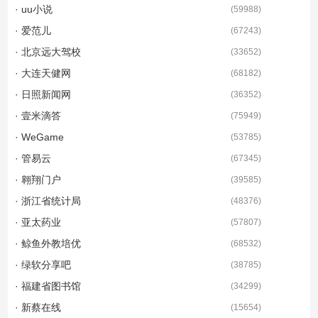
· uu小说
(
59988
)
· 爱范儿
(
67243
)
· 北京远大驾校
(
33652
)
· 大连天健网
(
68182
)
· 日照新闻网
(
36352
)
· 壹米滴答
(
75949
)
· WeGame
(
53785
)
· 管易云
(
67345
)
· 翱翔门户
(
39585
)
· 浙江省统计局
(
48376
)
· 亚太药业
(
57807
)
· 鲸鱼外教培优
(
68532
)
· 绿软分享吧
(
38785
)
· 福建省图书馆
(
34299
)
· 新蔡在线
(
15654
)