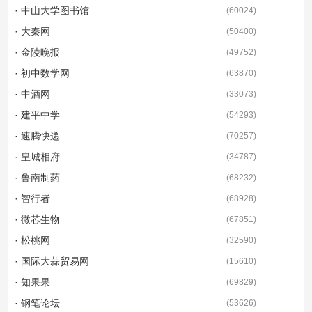
· 中山大学图书馆
(
60024
)
· 大秦网
(
50400
)
· 金陵晚报
(
49752
)
· 初中数学网
(
63870
)
· 中酒网
(
33073
)
· 建平中学
(
54293
)
· 速腾快递
(
70257
)
· 皇城相府
(
34787
)
· 鲁南制药
(
68232
)
· 智行者
(
68928
)
· 微芯生物
(
67851
)
· 松桃网
(
32590
)
· 国际大蒜贸易网
(
15610
)
· 知果果
(
69829
)
· 钢笔论坛
(
53626
)