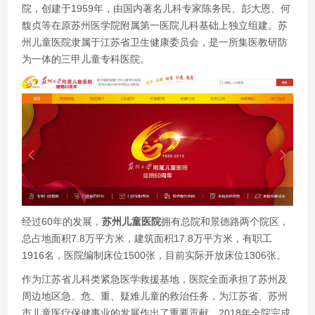
院，创建于1959年，由国内著名儿科专家陈务民、彭大恩、何
馥贞等在原苏州医学院附属第一医院儿科基础上独立组建。苏
州儿童医院隶属于江苏省卫生健康委员会，是一所集医教研防
为一体的三甲儿童专科医院。
经过60年的发展，
苏州儿童医院
拥有总院和景德路两个院区，
总占地面积7.8万平方米，建筑面积17.8万平方米，有职工
1916名，医院编制床位1500张，目前实际开放床位1306张。
作为江苏省儿科类紧急医学救援基地，医院全面承担了苏州及
周边地区急、危、重、疑难儿童的救治任务，为江苏省、苏州
市儿童医疗保健事业的发展作出了重要贡献。2018年全院完成