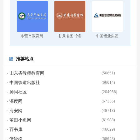
东营市教育局
甘肃省图书馆
中国铝业集团
推荐站点
· 山东省教师教育网
(
50651
)
· 中国铁道出版社
(
66614
)
· 帅同社区
(
204966
)
· 深度网
(
67336
)
· 海安网
(
48713
)
· 莆田小鱼网
(
61988
)
· 百书库
(
46629
)
· 倍轻松
(
58643
)