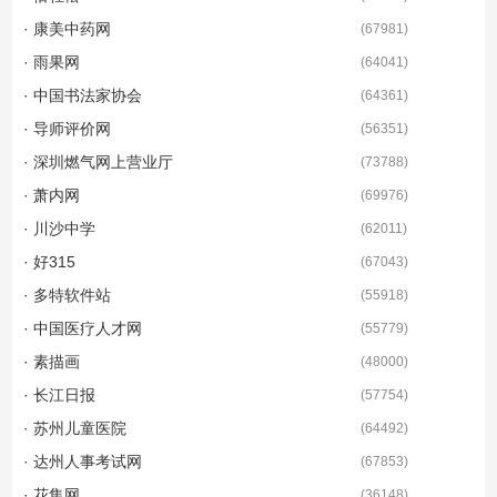
· 康美中药网
(
67981
)
· 雨果网
(
64041
)
· 中国书法家协会
(
64361
)
· 导师评价网
(
56351
)
· 深圳燃气网上营业厅
(
73788
)
· 萧内网
(
69976
)
· 川沙中学
(
62011
)
· 好315
(
67043
)
· 多特软件站
(
55918
)
· 中国医疗人才网
(
55779
)
· 素描画
(
48000
)
· 长江日报
(
57754
)
· 苏州儿童医院
(
64492
)
· 达州人事考试网
(
67853
)
· 花集网
(
36148
)