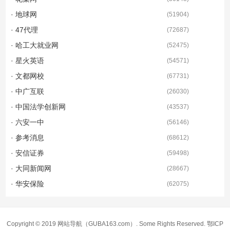
· 地球网
(
51904
)
· 47代理
(
72687
)
· 哈工大就业网
(
52475
)
· 星火英语
(
54571
)
· 文都网校
(
67731
)
· 中广互联
(
26030
)
· 中国法学创新网
(
43537
)
· 六安一中
(
56146
)
· 参考消息
(
68612
)
· 安信证券
(
59498
)
· 大同新闻网
(
28667
)
· 华安保险
(
62075
)
Copyright © 2019
网站导航
（GUBA163.com）. Some Rights Reserved.
鄂ICP