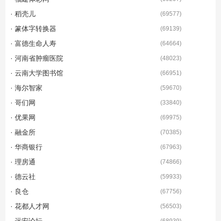
· 稻壳儿
(
69577
)
· 篆体字转换器
(
69139
)
· 富德生命人寿
(
64664
)
· 河南省肿瘤医院
(
48023
)
· 云南大学图书馆
(
66951
)
· 海尔智家
(
59670
)
· 哥们网
(
33840
)
· 优果网
(
69975
)
· 融金所
(
70385
)
· 华商银行
(
67963
)
· 理房通
(
74866
)
· 德云社
(
59933
)
· 良仓
(
67756
)
· 花都人才网
(
56503
)
· 远安论坛
(
68939
)