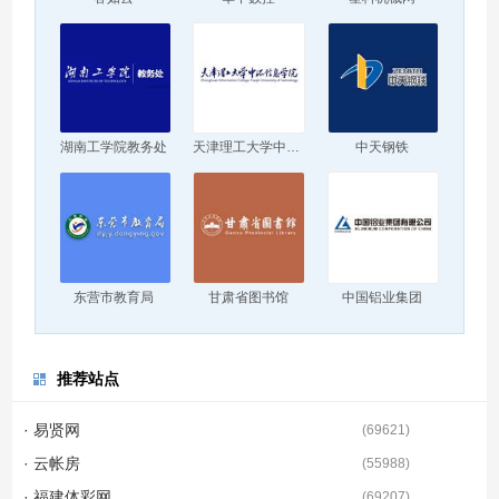
湖南工学院教务处
天津理工大学中环信息学院
中天钢铁
东营市教育局
甘肃省图书馆
中国铝业集团
推荐站点
· 易贤网
(
69621
)
· 云帐房
(
55988
)
· 福建体彩网
(
69207
)