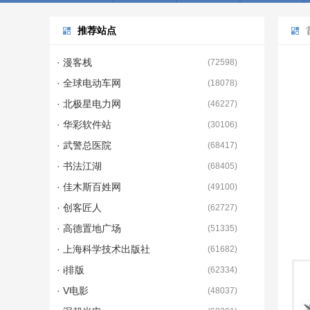
推荐站点
· 漫客栈
(
72598
)
· 全球电动车网
(
18078
)
· 北极星电力网
(
46227
)
· 华彩软件站
(
30106
)
· 武警总医院
(
68417
)
· 书法江湖
(
68405
)
· 佳木斯百姓网
(
49100
)
· 创客匠人
(
62727
)
· 高德置地广场
(
51335
)
· 上海科学技术出版社
(
61682
)
· i排版
(
62334
)
· V电影
(
48037
)