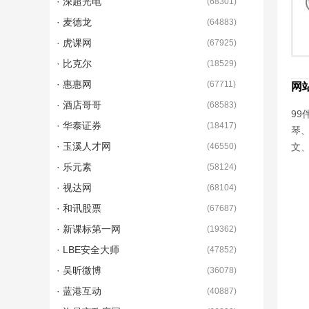
· 深超光电
(
68301
)
· 麦德龙
(
64883
)
· 虎课网
(
67925
)
· 比克尔
(
18529
)
· 惠惠网
(
67711
)
网
· 酒店哥哥
(
68583
)
99
· 华泰证券
(
18417
)
琴
· 玉溪人才网
(
46550
)
文
· 乐元素
(
58124
)
· 视达网
(
68104
)
· 和讯股票
(
67687
)
· 新课标第一网
(
19362
)
· LBE安全大师
(
47852
)
· 吴昕微博
(
36078
)
· 蓝港互动
(
40887
)