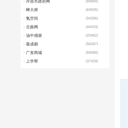
· 许昌市政府网
(
66890
)
· 蝉大师
(
64926
)
· 氪空间
(
54286
)
· 古曲网
(
44433
)
· 油中感谢
(
20482
)
· 最成都
(
56397
)
· 广发商城
(
68480
)
· 上学帮
(
37429
)