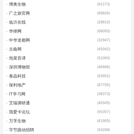
· 博奥生物
(
61273
)
· 广之旅官网
(
69926
)
· 临沂在线
(
28810
)
· 华律网
(
68093
)
· 中华龙都网
(
32947
)
· 古曲网
(
45042
)
· 泡菜音译
(
51093
)
· 深圳博物馆
(
46686
)
· 泰晶科技
(
63952
)
· 保利地产
(
67705
)
· IT学习网
(
38373
)
· 艾瑞调研通
(
40345
)
· 我爱卡论坛
(
55357
)
· 万孚生物
(
61905
)
· 字节跳动招聘
(
54289
)