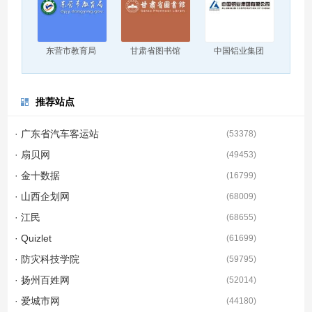
东营市教育局
甘肃省图书馆
中国铝业集团
推荐站点
· 广东省汽车客运站
(
53378
)
· 扇贝网
(
49453
)
· 金十数据
(
16799
)
· 山西企划网
(
68009
)
· 江民
(
68655
)
· Quizlet
(
61699
)
· 防灾科技学院
(
59795
)
· 扬州百姓网
(
52014
)
· 爱城市网
(
44180
)