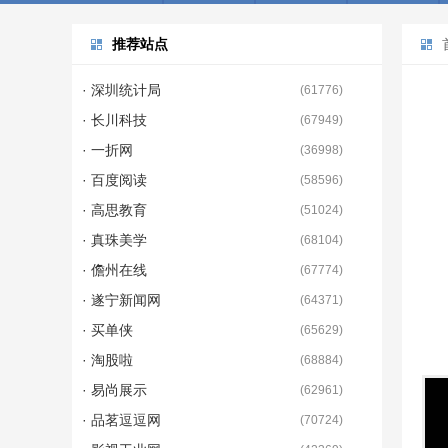
推荐站点
· 深圳统计局
(
61776
)
· 长川科技
(
67949
)
· 一折网
(
36998
)
· 百度阅读
(
58596
)
· 高思教育
(
51024
)
· 真珠美学
(
68104
)
· 儋州在线
(
67774
)
· 遂宁新闻网
(
64371
)
· 买单侠
(
65629
)
· 淘股啦
(
68884
)
· 易尚展示
(
62961
)
· 品茗逗逗网
(
70724
)