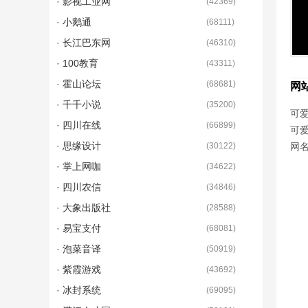
· 影视工业网
(
42369
)
· 小鹅通
(
68111
)
· 长江巴东网
(
46310
)
· 100教育
(
43311
)
· 霍山论坛
(
68681
)
网
· 千千小说
(
35200
)
可爱
· 四川在线
(
66899
)
可
· 思缘设计
(
30122
)
网
· 掌上网咖
(
34622
)
· 四川农信
(
34846
)
· 大象出版社
(
28588
)
· 易宝支付
(
68081
)
· 泡菜音译
(
50919
)
· 紫霞游戏
(
43692
)
· 冰封系统
(
69095
)