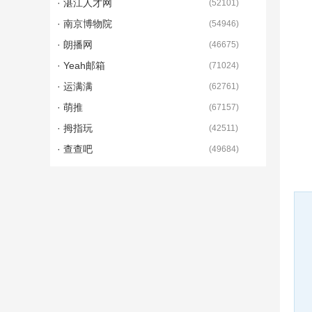
· 湛江人才网
(
52101
)
· 南京博物院
(
54946
)
· 朗播网
(
46675
)
· Yeah邮箱
(
71024
)
· 运满满
(
62761
)
· 萌推
(
67157
)
· 拇指玩
(
42511
)
· 查查吧
(
49684
)