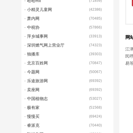
· 哈哈mx
(
71859
)
· 小精灵儿童网
(
42386
)
· 萧内网
(
70485
)
· 中税协
(
57866
)
· 萍乡城事网
(
33913
)
网
· 深圳燃气网上营业厅
(
74323
)
江津
· 独播库
(
39303
)
民
· 北京百姓网
(
70847
)
易
· 今题网
(
50067
)
· 乐途旅游网
(
69392
)
· 卖座网
(
69392
)
· 中国植物志
(
53027
)
· 极有家
(
51568
)
· 慢慢买
(
69424
)
· 睿派克
(
70440
)