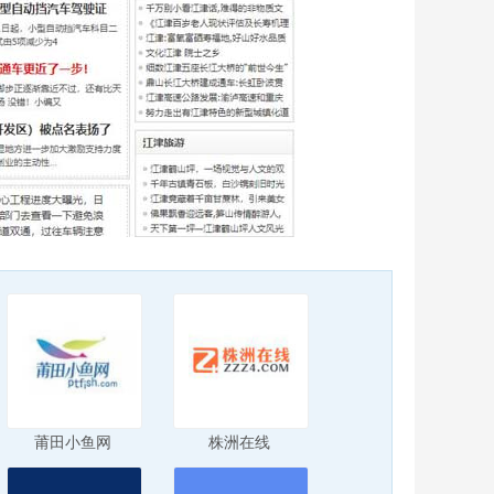
莆田小鱼网
株洲在线