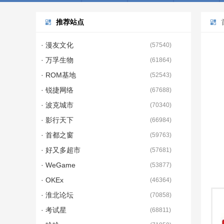
推荐站点
· 漫友文化
(
57540
)
· 万孚生物
(
61864
)
· ROM基地
(
52543
)
· 锐捷网络
(
67688
)
· 波克城市
(
70340
)
· 影行天下
(
66984
)
· 首都之窗
(
59763
)
· 好又多超市
(
57681
)
· WeGame
(
53877
)
· OKEx
(
46364
)
· 淮北论坛
(
70858
)
· 考试星
(
68811
)