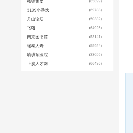
· 鞍钢集团
(
65899
)
· 3199小游戏
(
69788
)
· 舟山论坛
(
50382
)
· 飞猪
(
64925
)
· 南京图书馆
(
53141
)
· 瑞泰人寿
(
55954
)
· 毓璜顶医院
(
33056
)
· 上虞人才网
(
66436
)