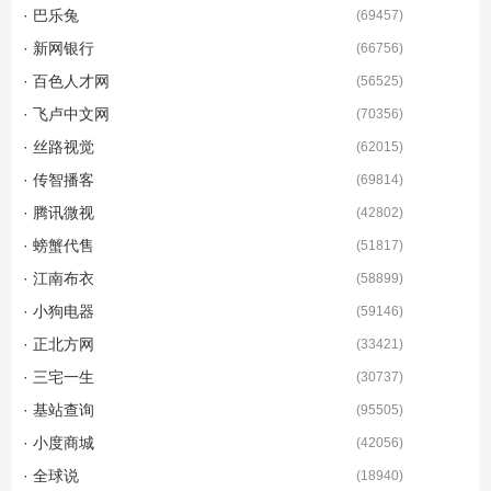
· 巴乐兔
(
69457
)
· 新网银行
(
66756
)
· 百色人才网
(
56525
)
· 飞卢中文网
(
70356
)
· 丝路视觉
(
62015
)
· 传智播客
(
69814
)
· 腾讯微视
(
42802
)
· 螃蟹代售
(
51817
)
· 江南布衣
(
58899
)
· 小狗电器
(
59146
)
· 正北方网
(
33421
)
· 三宅一生
(
30737
)
· 基站查询
(
95505
)
· 小度商城
(
42056
)
· 全球说
(
18940
)